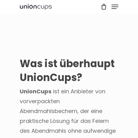
Menu
Skip
to
Close
main
Menu
content
Was ist überhaupt
UnionCups?
UnionCups
ist ein Anbieter von
vorverpackten
Abendmahlsbechern, der eine
praktische Lösung für das Feiern
des Abendmahls ohne aufwendige